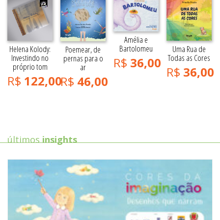
Amélia e
Bartolomeu
Helena Kolody:
Uma Rua de
Poemear, de
Investindo no
Todas as Cores
pernas para o
R$
36,00
próprio tom
ar
R$
36,00
R$
122,00
R$
46,00
últimos
insights