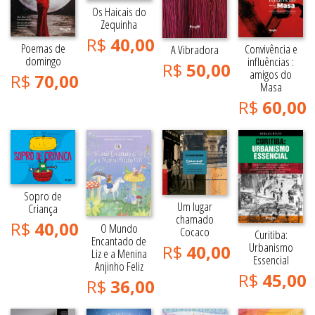
Os Haicais do
Zequinha
R$
40,00
Poemas de
Convivência e
A Vibradora
domingo
influências :
R$
50,00
amigos do
R$
70,00
Masa
R$
60,00
Sopro de
Um lugar
Criança
chamado
R$
40,00
O Mundo
Cocaco
Curitiba:
Encantado de
Urbanismo
R$
40,00
Liz e a Menina
Essencial
Anjinho Feliz
R$
45,00
R$
36,00