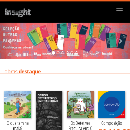
Menu
obras
destaque
O que tem na
Os Detetives
Composição
mala?
Preguiça em: O