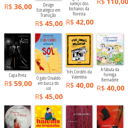
R$
110,0
sumiço dos
Design
R$
36,00
bichanos da
Estratégico em
floresta
Transição
R$
42,00
R$
45,00
A fábula da
Três Cordéis da
formiga
Capa Preta
Valentina
O galo Osvaldo
Bernadete
R$
59,00
em busca do
R$
40,00
R$
40,00
sol
R$
45,00