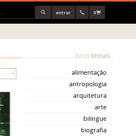
entrar
0
livros
temas
alimentação
antropologia
arquitetura
arte
bilingue
biografia