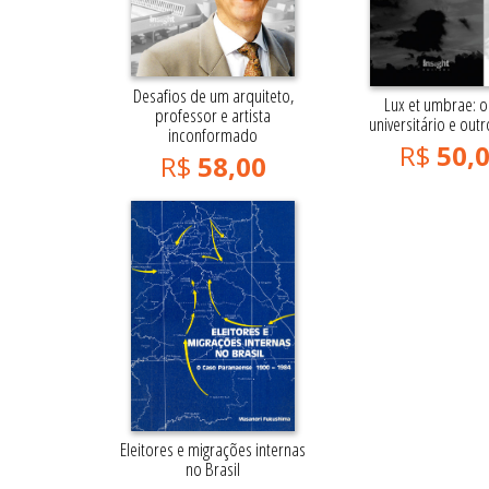
Desafios de um arquiteto,
Lux et umbrae: o
professor e artista
universitário e outr
inconformado
R$
50,
R$
58,00
Eleitores e migrações internas
no Brasil