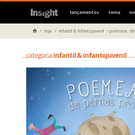
lançamentos
tema
no
/
loja
/
infantil & infantojuvenil
/
poemear, de 
categoria
infantil & infantojuvenil