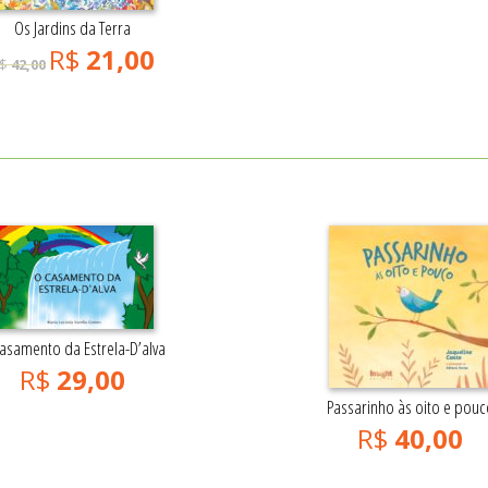
Os Jardins da Terra
R$
21,00
$
42,00
asamento da Estrela-D’alva
R$
29,00
Passarinho às oito e pouc
R$
40,00