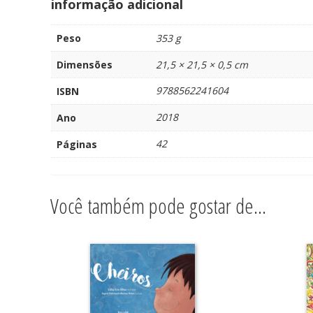
informação adicional
Peso
353 g
Dimensões
21,5 × 21,5 × 0,5 cm
9788562241604
ISBN
2018
Ano
42
Páginas
Você também pode gostar de…