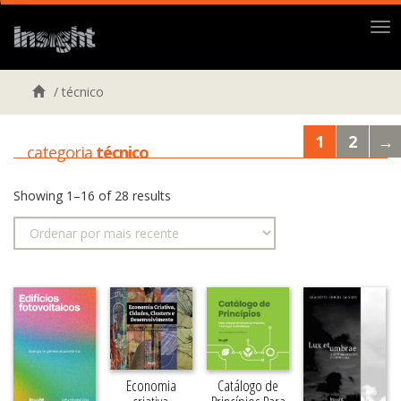
Me
/
técnico
1
2
→
categoria
técnico
Showing 1–16 of 28 results
Economia
Catálogo de