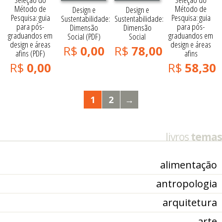
Método de
Método de
Design e
Design e
Pesquisa: guia
Pesquisa: guia
Sustentabilidade:
Sustentabilidade:
para pós-
para pós-
Dimensão
Dimensão
graduandos em
graduandos em
Social (PDF)
Social
design e áreas
design e áreas
R$
0,00
R$
78,00
afins (PDF)
afins
R$
0,00
R$
58,30
1
2
→
livros
temas
alimentação
antropologia
arquitetura
arte