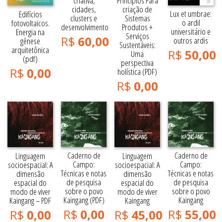
criativa,
Princípios Para
cidades,
criação de
Lux et umbrae:
Edifícios
clusters e
Sistemas
o ardil
fotovoltaicos.
desenvolvimento
Produtos +
universitário e
Energia na
Serviços
R$
60,00
outros ardis
gênese
Sustentáveis:
arquitetônica
R$
50,00
Uma
(pdf)
perspectiva
R$
0,00
holística (PDF)
R$
0,00
Caderno de
Caderno de
Linguagem
Linguagem
Campo:
Campo:
socioespacial: A
socioespacial: A
Técnicas e notas
Técnicas e notas
dimensão
dimensão
de pesquisa
de pesquisa
espacial do
espacial do
sobre o povo
sobre o povo
modo de viver
modo de viver
Kaingang (PDF)
Kaingang
Kaingang – PDF
Kaingang
R$
0,00
R$
55,00
R$
0,00
R$
45,00