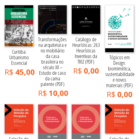
Transformações
Catálogo de
na arquitetura e
Heurísticas: 263
no mobiliário
Heurísticas
Curitiba:
da casa
Inventivas da
Urbanismo
Tópicos em
brasileira no
TRIZ (PDF)
Essencial
Design:
século XX –
biomimética,
R$
0,00
R$
45,00
Estudo de caso
sustentabilidade
da cama
e novos
patente (PDF)
materiais (PDF)
R$
10,00
R$
0,00
Seleção do
Seleção do