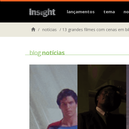
lançamentos
tema
no
/
notícias
/
13 grandes filmes com cenas em bi
blog
notícias