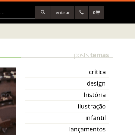
entrar
0
posts
temas
crítica
design
história
ilustração
infantil
lançamentos