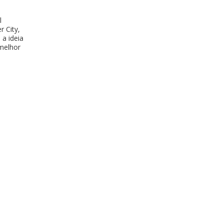
l
 City,
 a ideia
 melhor