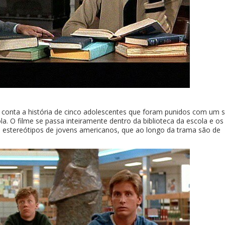
conta a história de cinco adolescentes que foram punidos com um 
. O filme se passa inteiramente dentro da biblioteca da escola e os
estereótipos de jovens americanos, que ao longo da trama são de