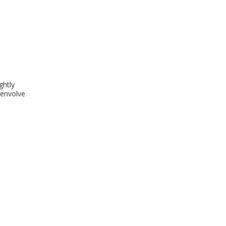
ghtly
 envolve