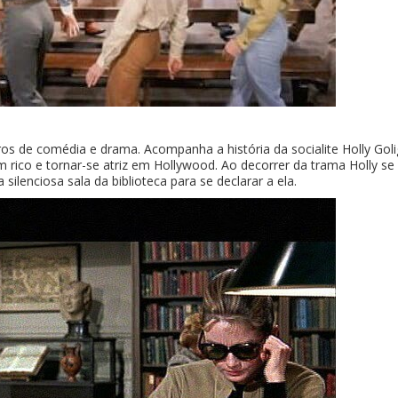
s de comédia e drama. Acompanha a história da socialite Holly Goli
 rico e tornar-se atriz em Hollywood. Ao decorrer da trama Holly se
silenciosa sala da biblioteca para se declarar a ela.