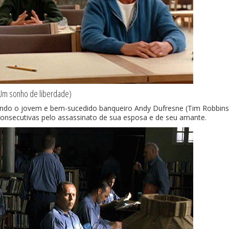
Um sonho de liberdade)
ando o jovem e bem-sucedido banqueiro Andy Dufresne (Tim Robbins
consecutivas pelo assassinato de sua esposa e de seu amante.