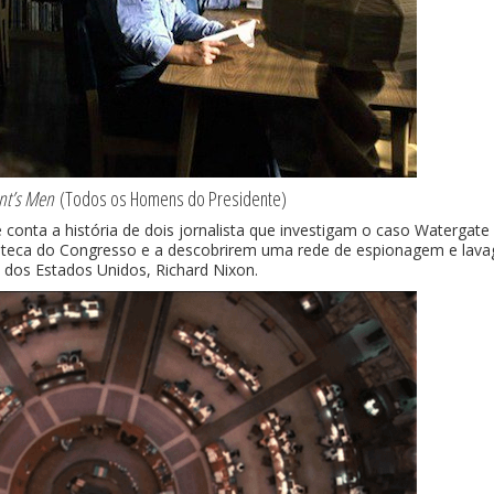
ent’s Men
(Todos os Homens do Presidente)
nta a história de dois jornalista que investigam o caso Watergate
blioteca do Congresso e a descobrirem uma rede de espionagem e lav
e dos Estados Unidos, Richard Nixon.