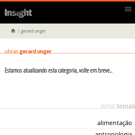
Me
/
gerard unger
obras
gerard unger
Estamos atualizando esta categoria, volte em breve...
livros
temas
alimentação
antropologia