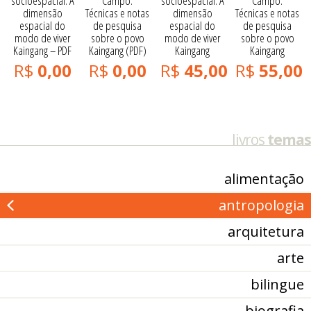
Campo:
Campo:
socioespacial: A
socioespacial: A
Técnicas e notas
Técnicas e notas
dimensão
dimensão
de pesquisa
de pesquisa
espacial do
espacial do
sobre o povo
sobre o povo
modo de viver
modo de viver
Kaingang (PDF)
Kaingang
Kaingang – PDF
Kaingang
R$
0,00
R$
55,00
R$
0,00
R$
45,00
livros
temas
alimentação
antropologia
arquitetura
arte
bilingue
biografia