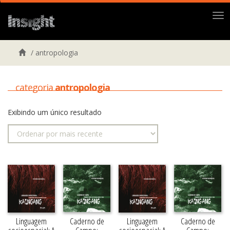
Me
/
antropologia
categoria
antropologia
Exibindo um único resultado
Caderno de
Caderno de
Linguagem
Linguagem