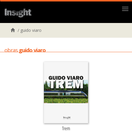
Me
/
guido viaro
obras
guido viaro
Trem