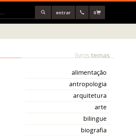
entrar
0
livros
temas
alimentação
antropologia
arquitetura
arte
bilingue
biografia