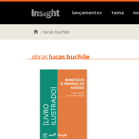
lançamentos
tema
no
/
lucas buchile
obras
lucas buchile