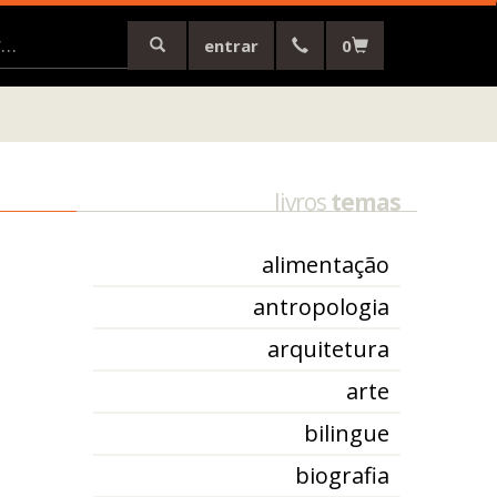
entrar
0
livros
temas
alimentação
antropologia
arquitetura
arte
bilingue
biografia