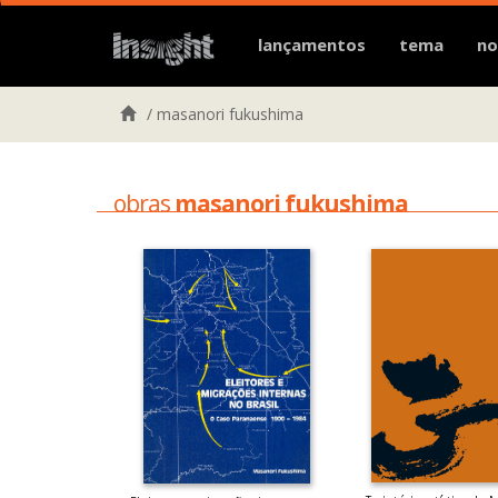
lançamentos
tema
no
/
masanori fukushima
obras
masanori fukushima