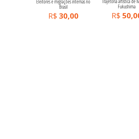
Trajetória artística de
Eleitores e migrações internas no
Fukushima
Brasil
R$
50,0
R$
30,00