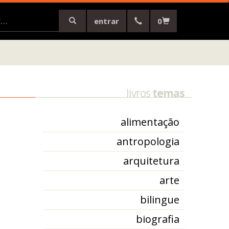
entrar
0
livros
temas
alimentação
antropologia
arquitetura
arte
bilingue
biografia