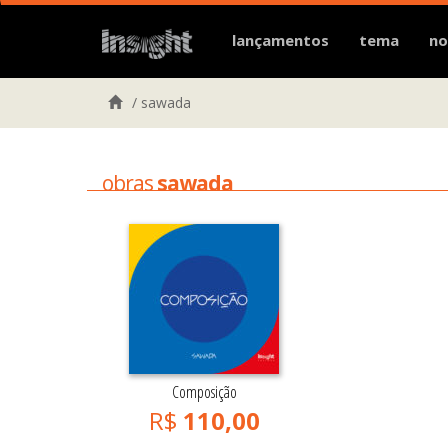
lançamentos
tema
no
/
sawada
obras
sawada
Composição
R$
110,00