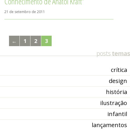
Conhecimento de Anatol Kraft”
21 de setembro de 2011
←
1
2
3
posts
temas
crítica
design
história
ilustração
infantil
lançamentos