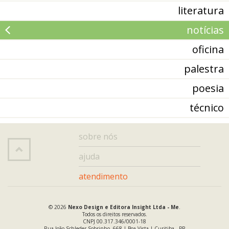
literatura
notícias
oficina
palestra
poesia
técnico
sobre nós
ajuda
atendimento
© 2026
Nexo Design e Editora Insight Ltda - Me
.
Todos os direitos reservados.
CNPJ 00.317.346/0001-18
Rua João Schleder Sobrinho, 668 | Boa Vista | Curitiba - PR