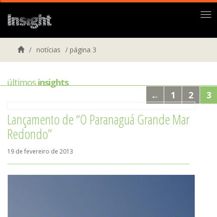
Me
/
notícias
/
página 3
últimos
insights
←
1
2
3
Lançamento de “O Paranaguá Grande Mar
Redondo”
19 de fevereiro de 2013