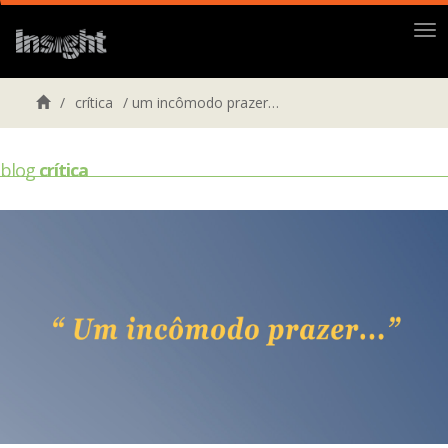
Me
/
crítica
/
um incômodo prazer…
blog
crítica