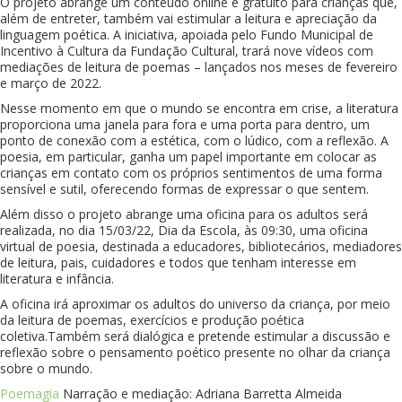
O projeto abrange um conteúdo online e gratuito para crianças que,
além de entreter, também vai estimular a leitura e apreciação da
linguagem poética. A iniciativa, apoiada pelo Fundo Municipal de
Incentivo à Cultura da Fundação Cultural, trará nove vídeos com
mediações de leitura de poemas – lançados nos meses de fevereiro
e março de 2022.
Nesse momento em que o mundo se encontra em crise, a literatura
proporciona uma janela para fora e uma porta para dentro, um
ponto de conexão com a estética, com o lúdico, com a reflexão. A
poesia, em particular, ganha um papel importante em colocar as
crianças em contato com os próprios sentimentos de uma forma
sensível e sutil, oferecendo formas de expressar o que sentem.
Além disso o projeto abrange uma oficina para os adultos será
realizada, no dia 15/03/22, Dia da Escola, às 09:30, uma oficina
virtual de poesia, destinada a educadores, bibliotecários, mediadores
de leitura, pais, cuidadores e todos que tenham interesse em
literatura e infância.
A oficina irá aproximar os adultos do universo da criança, por meio
da leitura de poemas, exercícios e produção poética
coletiva.Também será dialógica e pretende estimular a discussão e
reflexão sobre o pensamento poético presente no olhar da criança
sobre o mundo.
Poemagia
Narração e mediação: Adriana Barretta Almeida