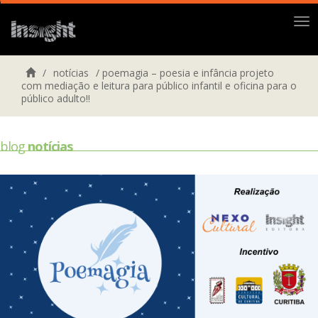
Me
/
notícias
/
poemagia – poesia e infância projeto
com mediação e leitura para público infantil e oficina para o
público adulto!!
blog
notícias