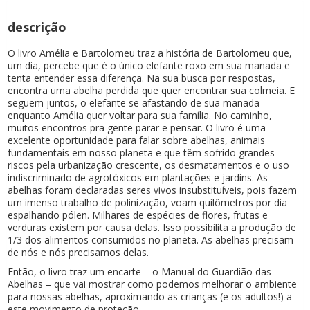
descrição
O livro Amélia e Bartolomeu traz a história de Bartolomeu que,
um dia, percebe que é o único elefante roxo em sua manada e
tenta entender essa diferença. Na sua busca por respostas,
encontra uma abelha perdida que quer encontrar sua colmeia. E
seguem juntos, o elefante se afastando de sua manada
enquanto Amélia quer voltar para sua família. No caminho,
muitos encontros pra gente parar e pensar. O livro é uma
excelente oportunidade para falar sobre abelhas, animais
fundamentais em nosso planeta e que têm sofrido grandes
riscos pela urbanização crescente, os desmatamentos e o uso
indiscriminado de agrotóxicos em plantações e jardins. As
abelhas foram declaradas seres vivos insubstituíveis, pois fazem
um imenso trabalho de polinização, voam quilômetros por dia
espalhando pólen. Milhares de espécies de flores, frutas e
verduras existem por causa delas. Isso possibilita a produção de
1/3 dos alimentos consumidos no planeta. As abelhas precisam
de nós e nós precisamos delas.
Então, o livro traz um encarte – o Manual do Guardião das
Abelhas – que vai mostrar como podemos melhorar o ambiente
para nossas abelhas, aproximando as crianças (e os adultos!) a
este movimento de proteção.