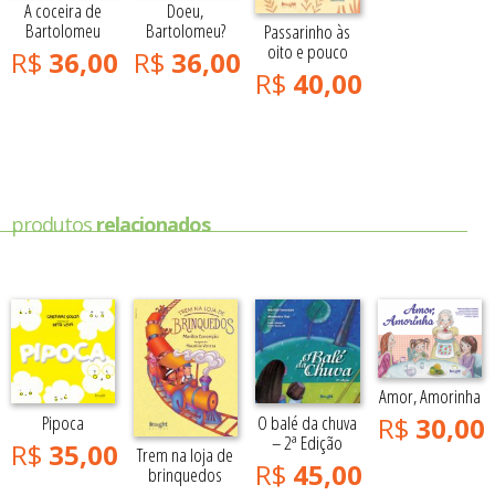
A coceira de
Doeu,
Bartolomeu
Bartolomeu?
Passarinho às
oito e pouco
R$
36,00
R$
36,00
R$
40,00
produtos
relacionados
Amor, Amorinha
Pipoca
O balé da chuva
R$
30,00
– 2ª Edição
R$
35,00
Trem na loja de
R$
45,00
brinquedos