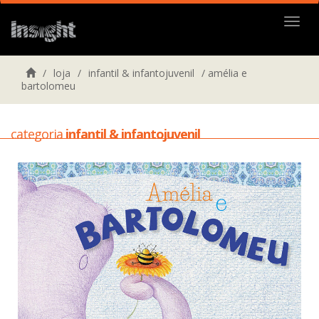
Menu
/
loja
/
infantil & infantojuvenil
/
amélia e
bartolomeu
categoria
infantil & infantojuvenil