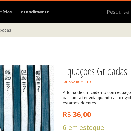
tícias
atendimento
ipadas
Equações Gripadas
JULIANA BUMBEER
A folha de um caderno com equações
passam a ter vida quando a incógni
estamos doentes…
R$
36,00
6 em estoque