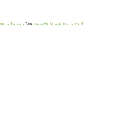
amento
,
literatura
Tags:
equações
,
fantasia
,
infantojuvenil