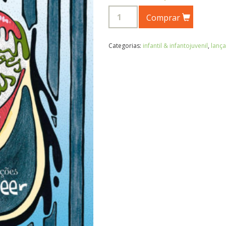
Comprar
Categorias:
infantil & infantojuvenil
,
lanç