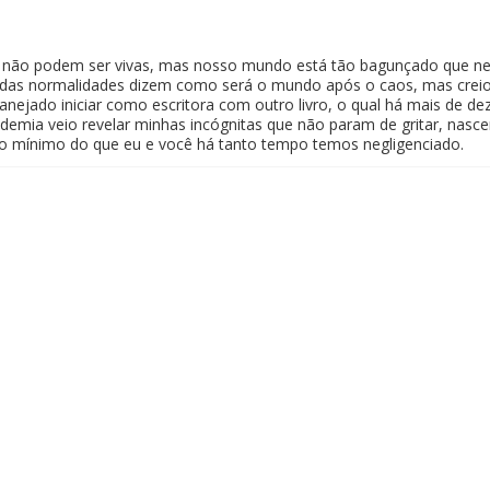
ão podem ser vivas, mas nosso mundo está tão bagunçado que neste
 das normalidades dizem como será o mundo após o caos, mas creio 
anejado iniciar como escritora com outro livro, o qual há mais de de
mia veio revelar minhas incógnitas que não param de gritar, nasce
o mínimo do que eu e você há tanto tempo temos negligenciado.