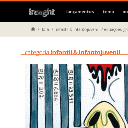
lançamentos
tema
no
/
loja
/
infantil & infantojuvenil
/
equações gr
categoria
infantil & infantojuvenil