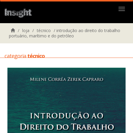
Menu
/
loja
/
técnico
/
introdução ao direito do trabalho
portuário, marítimo e do petróleo
categoria
técnico