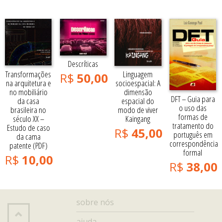
Descríticas
Transformações
Linguagem
R$
50,00
na arquitetura e
socioespacial: A
no mobiliário
dimensão
DFT – Guia para
da casa
espacial do
o uso das
brasileira no
modo de viver
formas de
século XX –
Kaingang
tratamento do
Estudo de caso
R$
45,00
português em
da cama
correspondência
patente (PDF)
formal
R$
10,00
R$
38,00
sobre nós
ajuda