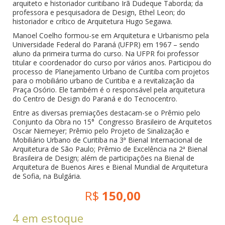
arquiteto e historiador curitibano Irã Dudeque Taborda; da
professora e pesquisadora de Design, Ethel Leon; do
historiador e crítico de Arquitetura Hugo Segawa.
Manoel Coelho formou-se em Arquitetura e Urbanismo pela
Universidade Federal do Paraná (UFPR) em 1967 – sendo
aluno da primeira turma do curso. Na UFPR foi professor
titular e coordenador do curso por vários anos. Participou do
processo de Planejamento Urbano de Curitiba com projetos
para o mobiliário urbano de Curitiba e a revitalização da
Praça Osório. Ele também é o responsável pela arquitetura
do Centro de Design do Paraná e do Tecnocentro.
Entre as diversas premiações destacam-se o Prêmio pelo
Conjunto da Obra no 15° Congresso Brasileiro de Arquitetos
Oscar Niemeyer; Prêmio pelo Projeto de Sinalização e
Mobiliário Urbano de Curitiba na 3ª Bienal Internacional de
Arquitetura de São Paulo; Prêmio de Excelência na 2ª Bienal
Brasileira de Design; além de participações na Bienal de
Arquitetura de Buenos Aires e Bienal Mundial de Arquitetura
de Sofia, na Bulgária.
R$
150,00
4 em estoque