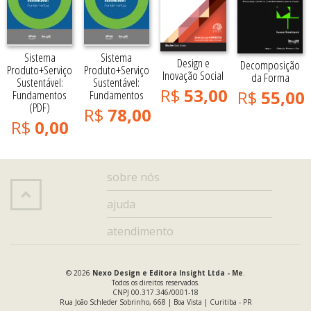
Sistema
Sistema
Design e
Decomposição
Produto+Serviço
Produto+Serviço
Inovação Social
da Forma
Sustentável:
Sustentável:
R$
53,00
R$
55,00
Fundamentos
Fundamentos
(PDF)
R$
78,00
R$
0,00
sobre nós
ajuda
atendimento
© 2026
Nexo Design e Editora Insight Ltda - Me
.
Todos os direitos reservados.
CNPJ 00.317.346/0001-18
Rua João Schleder Sobrinho, 668 | Boa Vista | Curitiba - PR