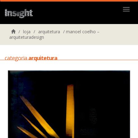
Menu
/
loja
/
arquitetura
/
manoel coelho –
arquiteturadesign
categoria
arquitetura