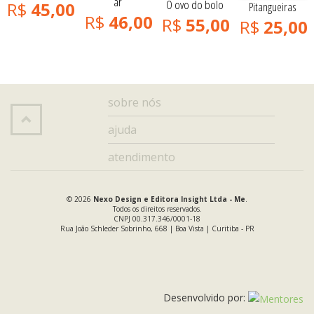
ar
O ovo do bolo
R$
45,00
Pitangueiras
R$
46,00
R$
55,00
R$
25,00
sobre nós
ajuda
atendimento
© 2026
Nexo Design e Editora Insight Ltda - Me
.
Todos os direitos reservados.
CNPJ 00.317.346/0001-18
Rua João Schleder Sobrinho, 668 | Boa Vista | Curitiba - PR
Desenvolvido por: