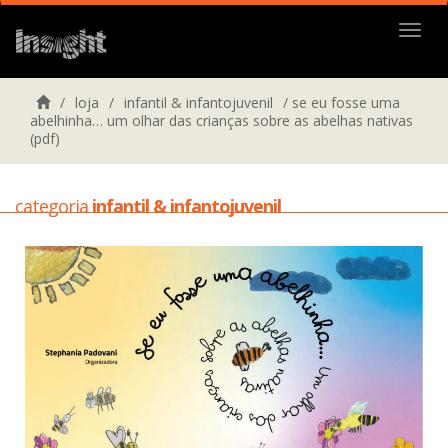
Menu
/
loja
/
infantil & infantojuvenil
/
se eu fosse uma
abelhinha… um olhar das crianças sobre as abelhas nativas
(pdf)
categoria
infantil & infantojuvenil