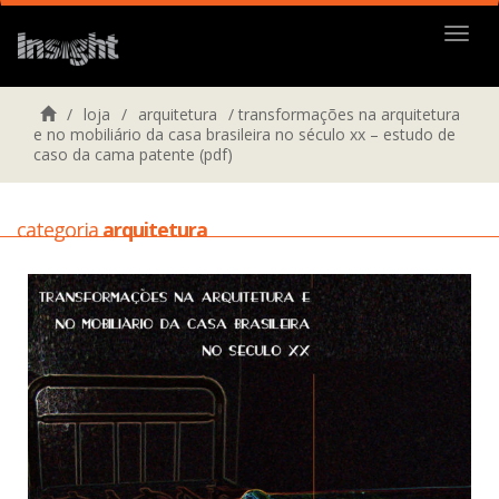
Menu
/
loja
/
arquitetura
/
transformações na arquitetura
e no mobiliário da casa brasileira no século xx – estudo de
caso da cama patente (pdf)
categoria
arquitetura