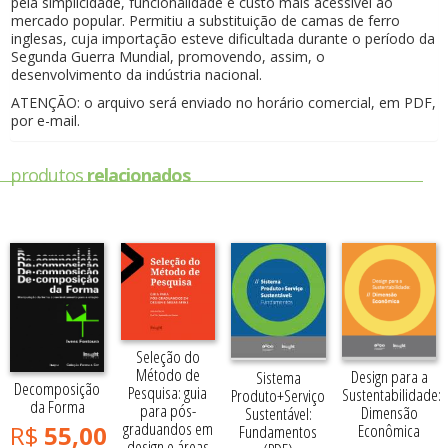
pela simplicidade, funcionalidade e custo mais acessível ao
mercado popular. Permitiu a substituição de camas de ferro
inglesas, cuja importação esteve dificultada durante o período da
Segunda Guerra Mundial, promovendo, assim, o
desenvolvimento da indústria nacional.
ATENÇÃO: o arquivo será enviado no horário comercial, em PDF,
por e-mail.
produtos
relacionados
Seleção do
Método de
Design para a
Sistema
Decomposição
Pesquisa: guia
Sustentabilidade:
Produto+Serviço
da Forma
para pós-
Dimensão
Sustentável:
graduandos em
R$
55,00
Econômica
Fundamentos
design e áreas