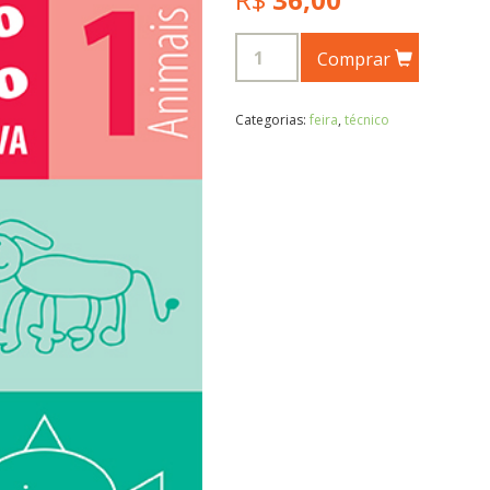
Comprar
Categorias:
feira
,
técnico