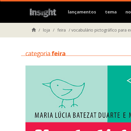
lançamentos
tema
no
/
loja
/
feira
/
vocabulário pictográfico para e
categoria
feira