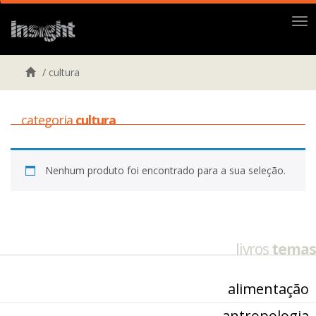
Me
/
cultura
categoria
cultura
Nenhum produto foi encontrado para a sua seleção.
livros
temas
alimentação
antropologia