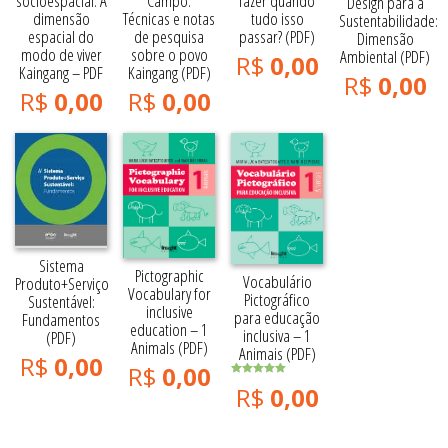
Campo:
fazer quando
socioespacial: A
Design para a
Técnicas e notas
tudo isso
dimensão
Sustentabilidade:
de pesquisa
passar? (PDF)
espacial do
Dimensão
sobre o povo
modo de viver
Ambiental (PDF)
R$
0,00
Kaingang (PDF)
Kaingang – PDF
R$
0,00
R$
0,00
R$
0,00
Sistema
Pictographic
Vocabulário
Produto+Serviço
Vocabulary for
Pictográfico
Sustentável:
inclusive
para educação
Fundamentos
education – 1
inclusiva – 1
(PDF)
Animals (PDF)
Animais (PDF)
R$
0,00
R$
0,00
Avaliação
R$
0,00
5.00
de 5