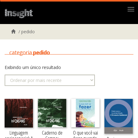
Me
/
pedido
categoria
pedido
Exibindo um único resultado
Caderno de
O que você vai
Linguagem