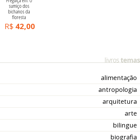
Preguiça em: O
sumiço dos
bichanos da
floresta
R$
42,00
livros
temas
alimentação
antropologia
arquitetura
arte
bilingue
biografia