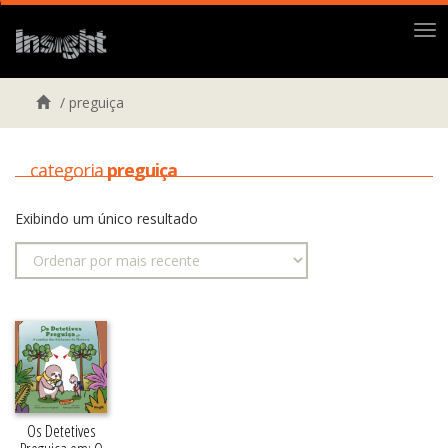
Me
/
preguiça
categoria
preguiça
Exibindo um único resultado
Os Detetives