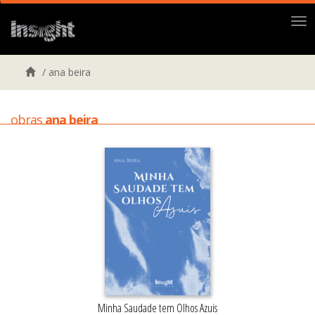
Me
/
ana beira
obras
ana beira
Minha Saudade tem Olhos Azuis