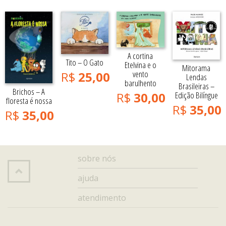
A cortina
Tito – O Gato
Etelvina e o
Mitorama
vento
R$
25,00
Lendas
barulhento
Brasileiras –
Brichos – A
Edição Bilíngue
R$
30,00
floresta é nossa
R$
35,00
R$
35,00
sobre nós
ajuda
atendimento